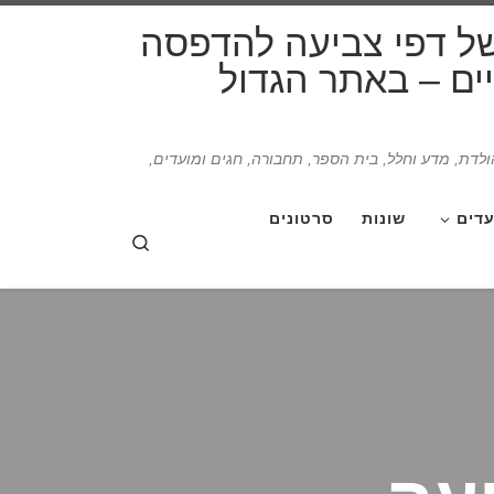
דלג לתוכן
של דפי צביעה להדפסה
תיים – באתר הגדול
הולדת, מדע וחלל, בית הספר, תחבורה, חגים ומועדים,
עדים
שונות
סרטונים
Search