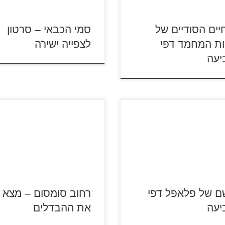
אלביס, ויקטור ופני פועלים במלוא
המרץ לכבות אותה.
יים הסודיים של
סמי הכבאי – סרטון
ות המחמד דפי
לצפייה ישירה
יעה
לסרטון גשם של פלאפל לחצו על
היכנסו לסרטון רחוב סומסום לחצ
 - עלייתו של ג
הצביעה של גשם של פלאפל
על דפי ההבדלים להגדלה ולהדפ
לה ולהדפסה
היכנסו לדפי צביעה רחוב סומס
אונליין
ם של פלאפל דפי
רחוב סומסום – מצא
יעה
את ההבדלים