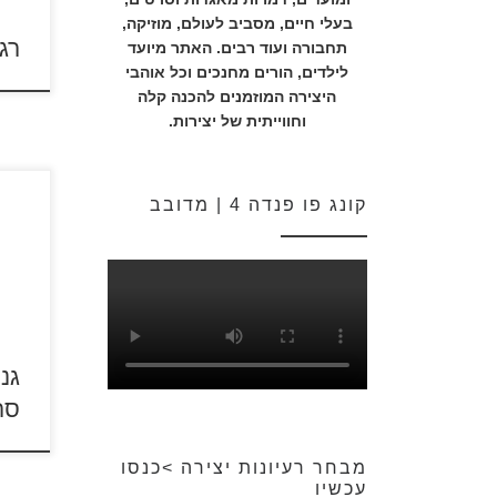
בעלי חיים, מסביב לעולם, מוזיקה,
רג
תחבורה ועוד רבים. האתר מיועד
לילדים, הורים מחנכים וכל אוהבי
כד
היצירה המוזמנים להכנה קלה
וחווייתית של יצירות.
גנוב 
קונג פו פנדה 4 | מדובב
לחצו על 
הצביע
הגדו
משרת
השמו
נגנבה
גרו ח
הירח.
גנו
סר
מבחר רעיונות יצירה >כנסו
עכשיו