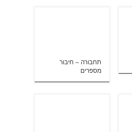
סו
י
לחצו על דפי הצביעה לפי מספרים
קס
להגדלה ולהדפסה
תחבורה – חיבור
מספרים
ליין - 4
ובד
לחצו על דפי הפאזלים להגדלה
".
ולהדפסה כנסו לדפי צביעה בישול
ואפייה