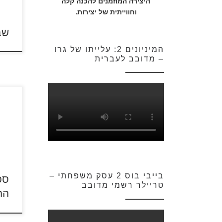
היצירה המוזמנים להכנה קלה
וחווייתית של יצירות.
שב
המיניונים 2: עלייתו של גרו
– מדובב לעברית
קונג
לחצו
ולהד
כנסו לסר
בייבי בוס 2 עסק משפחתי –
ספ
טריילר רשמי מדובב
הה