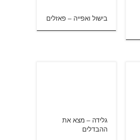
בישול ואפייה – פאזלים
ו
לחצו על דפי ההבדלים להגדלה
רו צביעה
סה
ולהדפסה כנסו לדפי צביעה גלידה
ום
גלידה – מצא את
ההבדלים