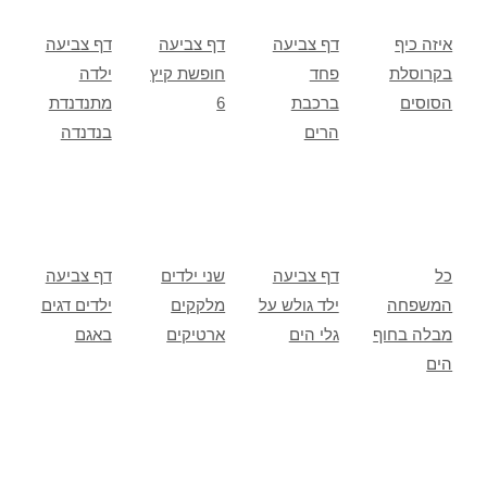
איזה כיף
דף צביעה
דף צביעה
דף צביעה
בקרוסלת
פחד
חופשת קיץ
ילדה
הסוסים
ברכבת
6
מתנדנדת
הרים
בנדנדה
כל
דף צביעה
שני ילדים
דף צביעה
המשפחה
ילד גולש על
מלקקים
ילדים דגים
מבלה בחוף
גלי הים
ארטיקים
באגם
הים