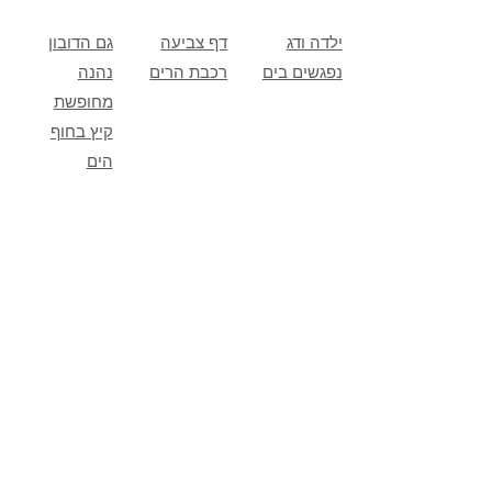
ילדה ודג
דף צביעה
גם הדובון
נפגשים בים
רכבת הרים
נהנה
מחופשת
קיץ בחוף
הים