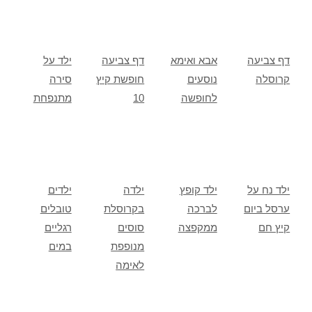
דף צביעה
אבא ואימא
דף צביעה
ילד על
קרוסלה
נוסעים
חופשת קיץ
סירה
לחופשה
10
מתנפחת
ילד נח על
ילד קופץ
ילדה
ילדים
ערסל ביום
לברכה
בקרוסלת
טובלים
קיץ חם
ממקפצה
סוסים
רגליים
מנופפת
במים
לאימה