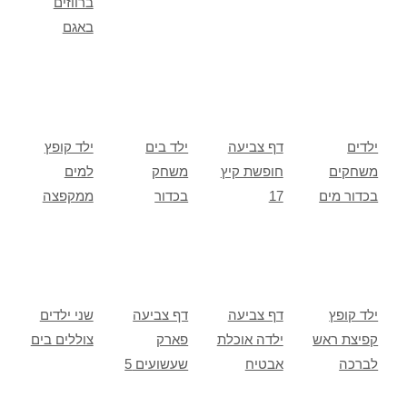
ברווזים
באגם
ילדים
דף צביעה
ילד בים
ילד קופץ
משחקים
חופשת קיץ
משחק
למים
בכדור מים
17
בכדור
ממקפצה
ילד קופץ
דף צביעה
דף צביעה
שני ילדים
קפיצת ראש
ילדה אוכלת
פארק
צוללים בים
לברכה
אבטיח
שעשועים 5