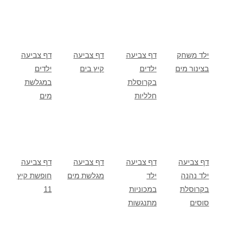
ילד משחק
דף צביעה
דף צביעה
דף צביעה
בצינור מים
ילדים
קיץ בים
ילדים
בקרוסלת
במגלשת
חלליות
מים
דף צביעה
דף צביעה
דף צביעה
דף צביעה
ילד נהנה
ילד
מגלשת מים
חופשת קיץ
בקרוסלת
במכוניות
11
סוסים
מתנגשות