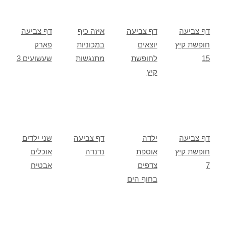
דף צביעה
דף צביעה
איזה כיף
דף צביעה
חופשת קיץ
יוצאים
במכוניות
פארק
15
לחופשת
מתנגשות
שעשועים 3
קיץ
דף צביעה
ילדה
דף צביעה
שני ילדים
חופשת קיץ
אוספת
נדנדה
אוכלים
7
צדפים
אבטיח
בחוף הים