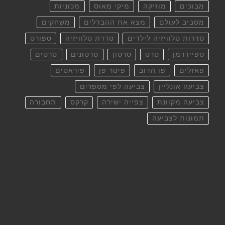
מבוכים
מוזיקה
מיקי מאוס
מכוניות
מסביב לעולם
מצא את ההבדלים
משחקים
סדרות טלוויזיה לילדים
סדרת טלוויזיה
ספורט
ספיידרמן
סרט
סרטון
סרטונים
סרטים
פאזלים
פו הדוב
פיטר פן
פיראטים
צביעה אונליין
צביעה לפי מספרים
צביעה מקוונת
צפייה ישירה
קרקס
תחבורה
תמונות לצביעה