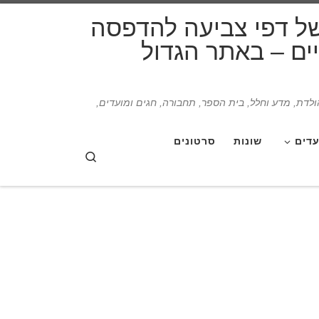
דלג לתוכן
של דפי צביעה להדפסה
תיים – באתר הגדול
הולדת, מדע וחלל, בית הספר, תחבורה, חגים ומועדים,
עדים
שונות
סרטונים
Search