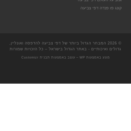
קונג פו פנדה דפי צביעה
© 2026
המבחר הגדול ביותר של דפי צביעה להדפסה ואונליין,
גדולים ואיכותיים - באתר הגדול בישראל
– כל הזכויות שמורות
מונע באמצעות
WP
– עוצב באמצעות
תבנית Customizr