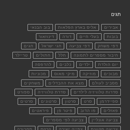
תגים
אבירים
אליס בארץ הפלאות
בוב הבנאי
בובות
בעלי חיים
דורה
דינוזאור
דפי משחק
דפי צביעה
חגי ישראל
חגים
חיבור מספרים לתמונה
חלל
חתולים
טריילר
יום הולדת
ילדים
כלבים
להדפסה
מבוכים
מוזיקה
מיקי מאוס
מכוניות
מסביב לעולם
מצא את ההבדלים
משחקים
סדרות טלוויזיה לילדים
סדרת טלוויזיה
ספורט
ספיידרמן
סרט
סרטון
סרטונים
סרטים
פאזלים
פו הדוב
פיטר פן
פיראטים
צביעה אונליין
צביעה לפי מספרים
צביעה מקוונת
צפייה ישירה
קרקס
תחבורה