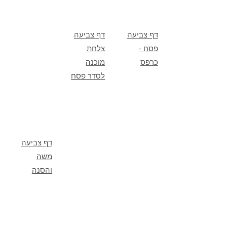
דף צביעה
דף צביעה
פסח -
צלחת
כרפס
מוכנה
לסדר פסח
דף צביעה
משה
והסנה