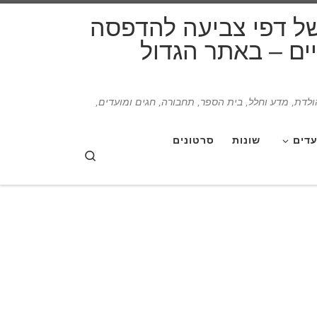
דלג לתוכן
של דפי צביעה להדפסה
תיים – באתר הגדול
הולדת, מדע וחלל, בית הספר, תחבורה, חגים ומועדים,
עדים
שונות
סרטונים
Search