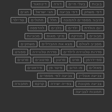
בובות
בעלי חיים
דורה
דינוזאור
דפי משחק
דפי צביעה
חגי ישראל
חגים
חיבור מספרים לתמונה
חלל
חתולים
טריילר
יום הולדת
ילדים
כלבים
להדפסה
מבוכים
מוזיקה
מיקי מאוס
מכוניות
מסביב לעולם
מצא את ההבדלים
משחקים
סדרות טלוויזיה לילדים
סדרת טלוויזיה
ספורט
ספיידרמן
סרט
סרטון
סרטונים
סרטים
פאזלים
פו הדוב
פיטר פן
פיראטים
צביעה אונליין
צביעה לפי מספרים
צביעה מקוונת
צפייה ישירה
קרקס
תחבורה
תמונות לצביעה