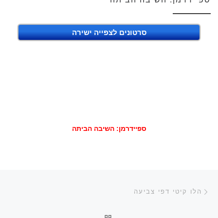
סרטונים לצפייה ישירה
ספיידרמן: השיבה הביתה
ניווט בפוסטים
הפוסט הקודם
הלו קיטי דפי צביעה
חזרה לרשימת הפוסטים