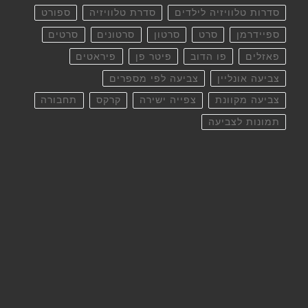
סדרות טלוויזיה לילדים
סדרת טלוויזיה
ספורט
ספיידרמן
סרט
סרטון
סרטונים
סרטים
פאזלים
פו הדוב
פיטר פן
פיראטים
צביעה אונליין
צביעה לפי מספרים
צביעה מקוונת
צפייה ישירה
קרקס
תחבורה
תמונות לצביעה