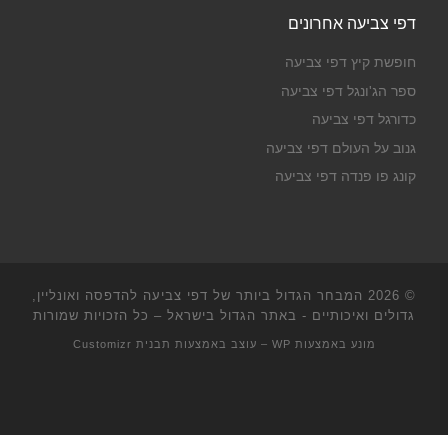
דפי צביעה אחרונים
חופשת קיץ דפי צביעה
ספר הג'ונגל דפי צביעה
כדורגל דפי צביעה
גנוב על העולם דפי צביעה
קונג פו פנדה דפי צביעה
© 2026
המבחר הגדול ביותר של דפי צביעה להדפסה ואונליין,
גדולים ואיכותיים - באתר הגדול בישראל
– כל הזכויות שמורות
מונע באמצעות
WP
– עוצב באמצעות
תבנית Customizr