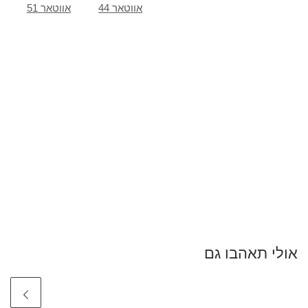
אווטאר 44
אווטאר 51
אולי תאהבו גם