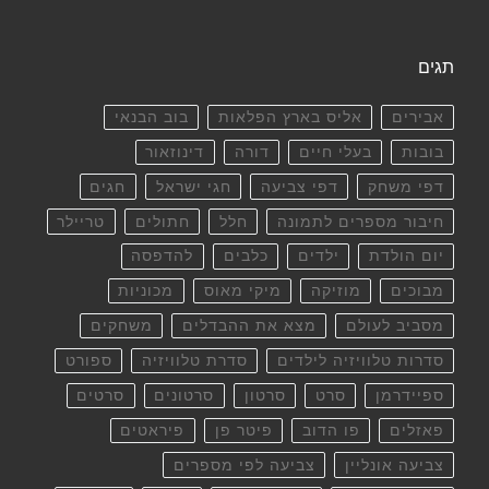
תגים
אבירים
אליס בארץ הפלאות
בוב הבנאי
בובות
בעלי חיים
דורה
דינוזאור
דפי משחק
דפי צביעה
חגי ישראל
חגים
חיבור מספרים לתמונה
חלל
חתולים
טריילר
יום הולדת
ילדים
כלבים
להדפסה
מבוכים
מוזיקה
מיקי מאוס
מכוניות
מסביב לעולם
מצא את ההבדלים
משחקים
סדרות טלוויזיה לילדים
סדרת טלוויזיה
ספורט
ספיידרמן
סרט
סרטון
סרטונים
סרטים
פאזלים
פו הדוב
פיטר פן
פיראטים
צביעה אונליין
צביעה לפי מספרים