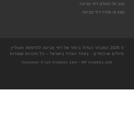
גנוב על העולם דפי צביעה
קונג פו פנדה דפי צביעה
© 2026
המבחר הגדול ביותר של דפי צביעה להדפסה ואונליין,
גדולים ואיכותיים - באתר הגדול בישראל
– כל הזכויות שמורות
מונע באמצעות
WP
– עוצב באמצעות
תבנית Customizr