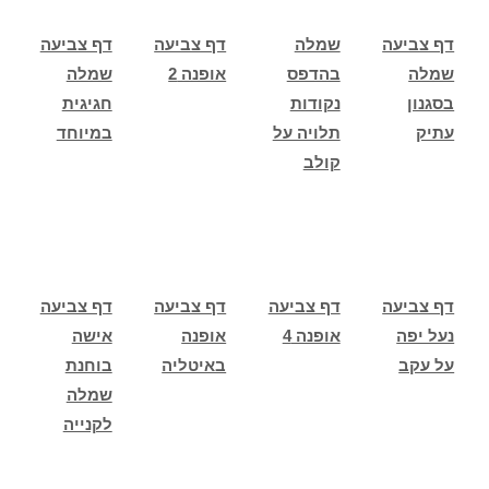
דף צביעה
שמלה
דף צביעה
דף צביעה
שמלה
בהדפס
אופנה 2
שמלה
בסגנון
נקודות
חגיגית
עתיק
תלויה על
במיוחד
קולב
דף צביעה
דף צביעה
דף צביעה
דף צביעה
נעל יפה
אופנה 4
אופנה
אישה
על עקב
באיטליה
בוחנת
שמלה
לקנייה