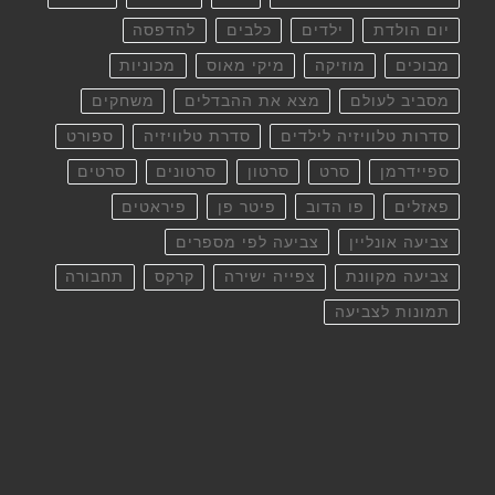
יום הולדת
ילדים
כלבים
להדפסה
מבוכים
מוזיקה
מיקי מאוס
מכוניות
מסביב לעולם
מצא את ההבדלים
משחקים
סדרות טלוויזיה לילדים
סדרת טלוויזיה
ספורט
ספיידרמן
סרט
סרטון
סרטונים
סרטים
פאזלים
פו הדוב
פיטר פן
פיראטים
צביעה אונליין
צביעה לפי מספרים
צביעה מקוונת
צפייה ישירה
קרקס
תחבורה
תמונות לצביעה