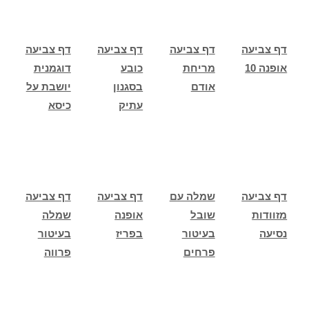
דף צביעה
דף צביעה
דף צביעה
דף צביעה
אופנה 10
מריחת
כובע
דוגמנית
אודם
בסגנון
יושבת על
עתיק
כיסא
דף צביעה
שמלה עם
דף צביעה
דף צביעה
מזוודות
שובל
אופנה
שמלה
נסיעה
בעיטור
בפריז
בעיטור
פרחים
פרווה