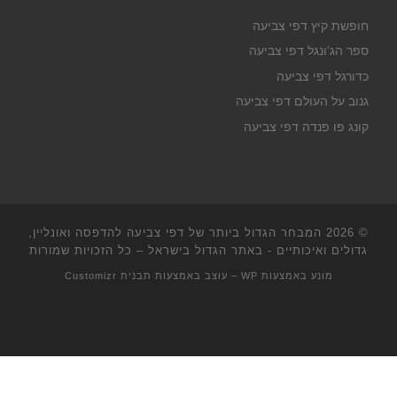
חופשת קיץ דפי צביעה
ספר הג'ונגל דפי צביעה
כדורגל דפי צביעה
גנוב על העולם דפי צביעה
קונג פו פנדה דפי צביעה
© 2026
המבחר הגדול ביותר של דפי צביעה להדפסה ואונליין,
גדולים ואיכותיים - באתר הגדול בישראל
– כל הזכויות שמורות
מונע באמצעות
WP
– עוצב באמצעות
תבנית Customizr