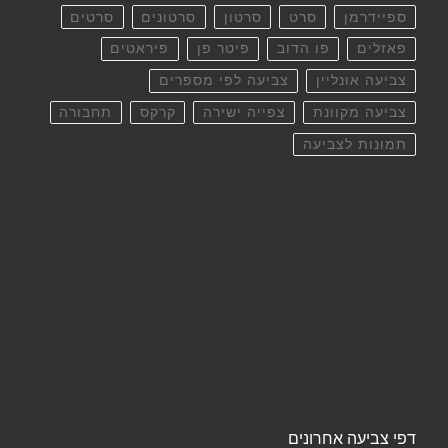
ספיידרמן
סרט
סרטון
סרטונים
סרטים
פאזלים
פו הדוב
פיטר פן
פיראטים
צביעה אונליין
צביעה לפי מספרים
צביעה מקוונת
צפייה ישירה
קרקס
תחבורה
תמונות לצביעה
דפי צביעה אחרונים