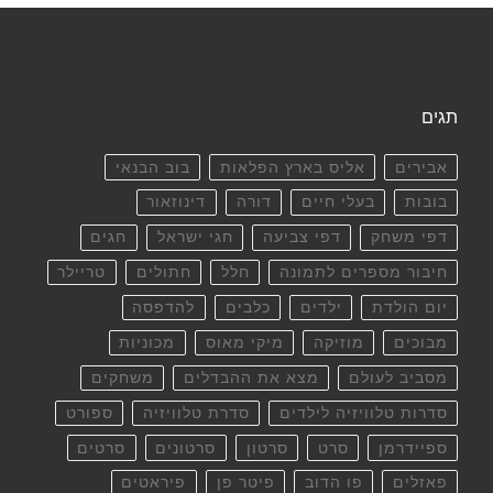
תגים
אבירים
אליס בארץ הפלאות
בוב הבנאי
בובות
בעלי חיים
דורה
דינוזאור
דפי משחק
דפי צביעה
חגי ישראל
חגים
חיבור מספרים לתמונה
חלל
חתולים
טריילר
יום הולדת
ילדים
כלבים
להדפסה
מבוכים
מוזיקה
מיקי מאוס
מכוניות
מסביב לעולם
מצא את ההבדלים
משחקים
סדרות טלוויזיה לילדים
סדרת טלוויזיה
ספורט
ספיידרמן
סרט
סרטון
סרטונים
סרטים
פאזלים
פו הדוב
פיטר פן
פיראטים