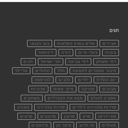
תגים
אבירים
אליס בארץ הפלאות
בוב הבנאי
בובות
בעלי חיים
דורה
דינוזאור
דפי משחק
דפי צביעה
חגי ישראל
חגים
חיבור מספרים לתמונה
חלל
חתולים
טריילר
יום הולדת
ילדים
כלבים
להדפסה
מבוכים
מוזיקה
מיקי מאוס
מכוניות
מסביב לעולם
מצא את ההבדלים
משחקים
סדרות טלוויזיה לילדים
סדרת טלוויזיה
ספורט
ספיידרמן
סרט
סרטון
סרטונים
סרטים
פאזלים
פו הדוב
פיטר פן
פיראטים