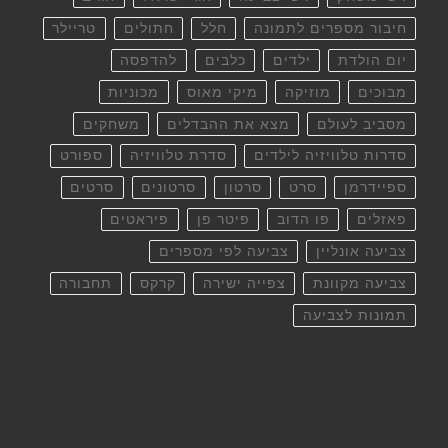
חיבור מספרים לתמונה
חלל
חתולים
טריילר
יום הולדת
ילדים
כלבים
להדפסה
מבוכים
מוזיקה
מיקי מאוס
מכוניות
מסביב לעולם
מצא את ההבדלים
משחקים
סדרות טלוויזיה לילדים
סדרת טלוויזיה
ספורט
ספיידרמן
סרט
סרטון
סרטונים
סרטים
פאזלים
פו הדוב
פיטר פן
פיראטים
צביעה אונליין
צביעה לפי מספרים
צביעה מקוונת
צפייה ישירה
קרקס
תחבורה
תמונות לצביעה