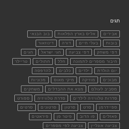
תגים
אבירים
אליס בארץ הפלאות
בוב הבנאי
בובות
בעלי חיים
דורה
דינוזאור
דפי משחק
דפי צביעה
חגי ישראל
חגים
חיבור מספרים לתמונה
חלל
חתולים
טריילר
יום הולדת
ילדים
כלבים
להדפסה
מבוכים
מוזיקה
מיקי מאוס
מכוניות
מסביב לעולם
מצא את ההבדלים
משחקים
סדרות טלוויזיה לילדים
סדרת טלוויזיה
ספורט
ספיידרמן
סרט
סרטון
סרטונים
סרטים
פאזלים
פו הדוב
פיטר פן
פיראטים
צביעה אונליין
צביעה לפי מספרים