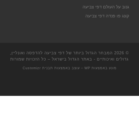
גנוב על העולם דפי צביעה
קונג פו פנדה דפי צביעה
© 2026
המבחר הגדול ביותר של דפי צביעה להדפסה ואונליין,
גדולים ואיכותיים - באתר הגדול בישראל
– כל הזכויות שמורות
מונע באמצעות
WP
– עוצב באמצעות
תבנית Customizr