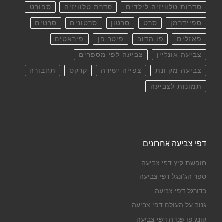
סדרות טלוויזיה לילדים
סדרת טלוויזיה
ספורט
ספיידרמן
סרט
סרטון
סרטונים
סרטים
פאזלים
פו הדוב
פיטר פן
פיראטים
צביעה אונליין
צביעה לפי מספרים
צביעה מקוונת
צפייה ישירה
קרקס
תחבורה
תמונות לצביעה
דפי צביעה אחרונים
חופשת קיץ דפי צביעה
ספר הג'ונגל דפי צביעה
כדורגל דפי צביעה
גנוב על העולם דפי צביעה
קונג פו פנדה דפי צביעה