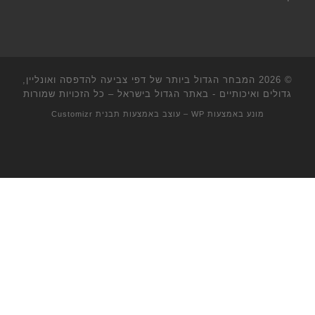
© 2026
המבחר הגדול ביותר של דפי צביעה להדפסה ואונליין,
גדולים ואיכותיים - באתר הגדול בישראל
– כל הזכויות שמורות
מונע באמצעות
WP
– עוצב באמצעות
תבנית Customizr