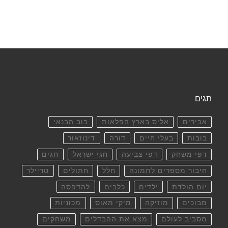
תגים
אבירים
אליס בארץ הפלאות
בוב הבנאי
בובות
בעלי חיים
דורה
דינוזאור
דפי משחק
דפי צביעה
חגי ישראל
חגים
חיבור מספרים לתמונה
חלל
חתולים
טריילר
יום הולדת
ילדים
כלבים
להדפסה
מבוכים
מוזיקה
מיקי מאוס
מכוניות
מסביב לעולם
מצא את ההבדלים
משחקים