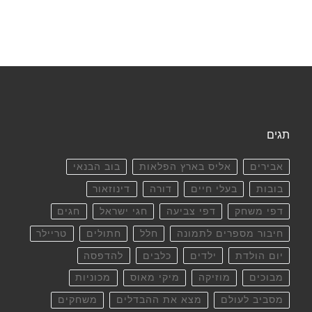
תגים
אבירים
אליס בארץ הפלאות
בוב הבנאי
בובות
בעלי חיים
דורה
דינוזאור
דפי משחק
דפי צביעה
חגי ישראל
חגים
חיבור מספרים לתמונה
חלל
חתולים
טריילר
יום הולדת
ילדים
כלבים
להדפסה
מבוכים
מוזיקה
מיקי מאוס
מכוניות
מסביב לעולם
מצא את ההבדלים
משחקים