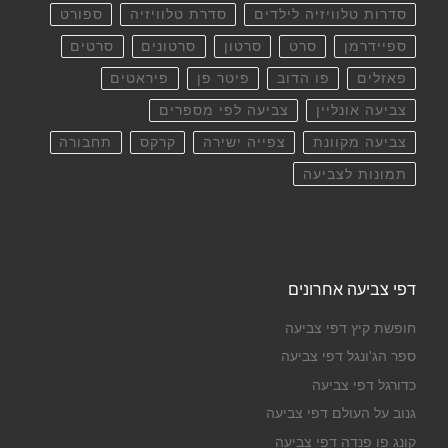
סדרות טלוויזיה לילדים
סדרת טלוויזיה
ספורט
ספיידרמן
סרט
סרטון
סרטונים
סרטים
פאזלים
פו הדוב
פיטר פן
פיראטים
צביעה אונליין
צביעה לפי מספרים
צביעה מקוונת
צפייה ישירה
קרקס
תחבורה
תמונות לצביעה
דפי צביעה אחרונים
חופשת קיץ דפי צביעה
ספר הג'ונגל דפי צביעה
כדורגל דפי צביעה
גנוב על העולם דפי צביעה
קונג פו פנדה דפי צביעה