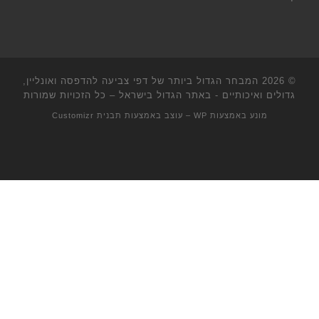
© 2026
המבחר הגדול ביותר של דפי צביעה להדפסה ואונליין,
גדולים ואיכותיים - באתר הגדול בישראל
– כל הזכויות שמורות
מונע באמצעות
WP
– עוצב באמצעות
תבנית Customizr