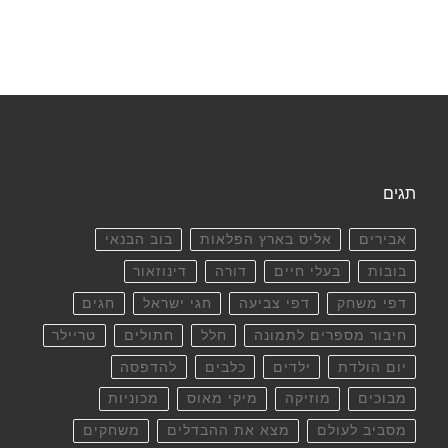
תגים
אבירים
אליס בארץ הפלאות
בוב הבנאי
בובות
בעלי חיים
דורה
דינוזאור
דפי משחק
דפי צביעה
חגי ישראל
חגים
חיבור מספרים לתמונה
חלל
חתולים
טריילר
יום הולדת
ילדים
כלבים
להדפסה
מבוכים
מוזיקה
מיקי מאוס
מכוניות
מסביב לעולם
מצא את ההבדלים
משחקים