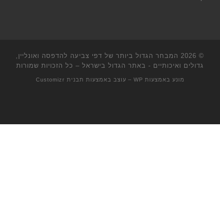
© 2026
המבחר הגדול ביותר של דפי צביעה להדפסה ואונליין,
גדולים ואיכותיים - באתר הגדול בישראל
– כל הזכויות שמורות
מונע באמצעות
WP
– עוצב באמצעות
תבנית Customizr