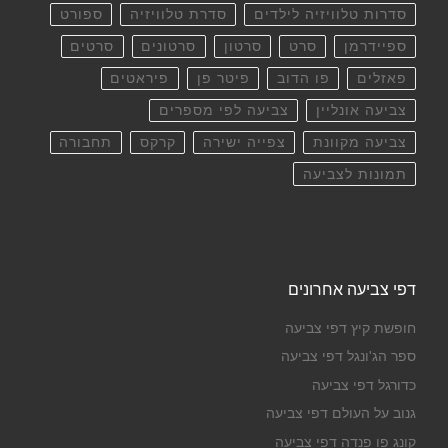
סדרות טלוויזיה לילדים
סדרת טלוויזיה
ספורט
ספיידרמן
סרט
סרטון
סרטונים
סרטים
פאזלים
פו הדוב
פיטר פן
פיראטים
צביעה אונליין
צביעה לפי מספרים
צביעה מקוונת
צפייה ישירה
קרקס
תחבורה
תמונות לצביעה
דפי צביעה אחרונים
חופשת קיץ דפי צביעה
ספר הג'ונגל דפי צביעה
כדורגל דפי צביעה
גנוב על העולם דפי צביעה
קונג פו פנדה דפי צביעה