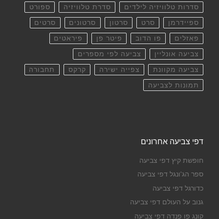
סדרות טלוויזיה לילדים
סדרת טלוויזיה
ספורט
ספיידרמן
סרט
סרטון
סרטונים
סרטים
פאזלים
פו הדוב
פיטר פן
פיראטים
צביעה אונליין
צביעה לפי מספרים
צביעה מקוונת
צפייה ישירה
קרקס
תחבורה
תמונות לצביעה
דפי צביעה אחרונים
חופשת קיץ דפי צביעה
ספר הג'ונגל דפי צביעה
כדורגל דפי צביעה
גנוב על העולם דפי צביעה
קונג פו פנדה דפי צביעה