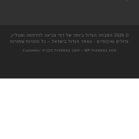
© 2026
המבחר הגדול ביותר של דפי צביעה להדפסה ואונליין,
גדולים ואיכותיים - באתר הגדול בישראל
– כל הזכויות שמורות
מונע באמצעות
WP
– עוצב באמצעות
תבנית Customizr