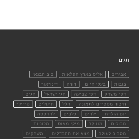
תגים
אבירים
אליס בארץ הפלאות
בוב הבנאי
בובות
בעלי חיים
דורה
דינוזאור
דפי משחק
דפי צביעה
חגי ישראל
חגים
חיבור מספרים לתמונה
חלל
חתולים
טריילר
יום הולדת
ילדים
כלבים
להדפסה
מבוכים
מוזיקה
מיקי מאוס
מכוניות
מסביב לעולם
מצא את ההבדלים
משחקים