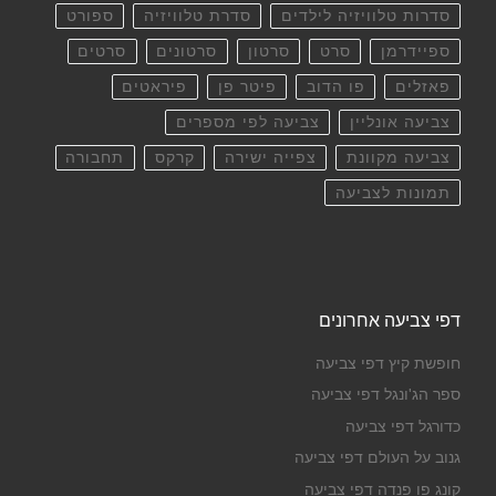
סדרות טלוויזיה לילדים
סדרת טלוויזיה
ספורט
ספיידרמן
סרט
סרטון
סרטונים
סרטים
פאזלים
פו הדוב
פיטר פן
פיראטים
צביעה אונליין
צביעה לפי מספרים
צביעה מקוונת
צפייה ישירה
קרקס
תחבורה
תמונות לצביעה
דפי צביעה אחרונים
חופשת קיץ דפי צביעה
ספר הג'ונגל דפי צביעה
כדורגל דפי צביעה
גנוב על העולם דפי צביעה
קונג פו פנדה דפי צביעה