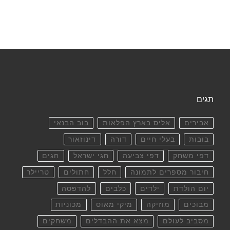
תגים
אבירים
אליס בארץ הפלאות
בוב הבנאי
בובות
בעלי חיים
דורה
דינוזאור
דפי משחק
דפי צביעה
חגי ישראל
חגים
חיבור מספרים לתמונה
חלל
חתולים
טריילר
יום הולדת
ילדים
כלבים
להדפסה
מבוכים
מוזיקה
מיקי מאוס
מכוניות
מסביב לעולם
מצא את ההבדלים
משחקים