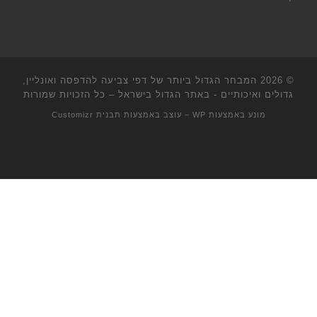
© 2026
המבחר הגדול ביותר של דפי צביעה להדפסה ואונליין,
גדולים ואיכותיים - באתר הגדול בישראל
– כל הזכויות שמורות
מונע באמצעות
WP
– עוצב באמצעות
תבנית Customizr