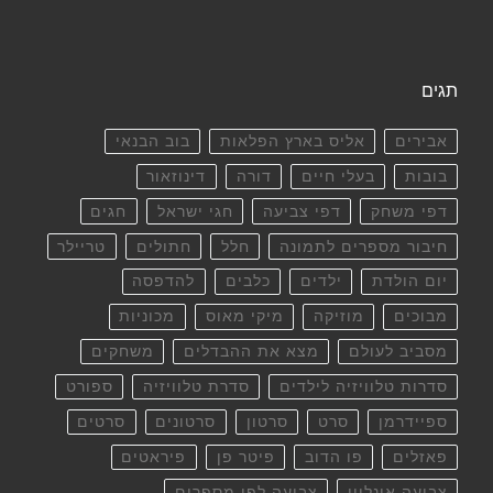
תגים
אבירים
אליס בארץ הפלאות
בוב הבנאי
בובות
בעלי חיים
דורה
דינוזאור
דפי משחק
דפי צביעה
חגי ישראל
חגים
חיבור מספרים לתמונה
חלל
חתולים
טריילר
יום הולדת
ילדים
כלבים
להדפסה
מבוכים
מוזיקה
מיקי מאוס
מכוניות
מסביב לעולם
מצא את ההבדלים
משחקים
סדרות טלוויזיה לילדים
סדרת טלוויזיה
ספורט
ספיידרמן
סרט
סרטון
סרטונים
סרטים
פאזלים
פו הדוב
פיטר פן
פיראטים
צביעה אונליין
צביעה לפי מספרים