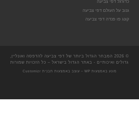
כדורגל דפי צביעה
גנוב על העולם דפי צביעה
קונג פו פנדה דפי צביעה
© 2026
המבחר הגדול ביותר של דפי צביעה להדפסה ואונליין,
גדולים ואיכותיים - באתר הגדול בישראל
– כל הזכויות שמורות
מונע באמצעות
WP
– עוצב באמצעות
תבנית Customizr