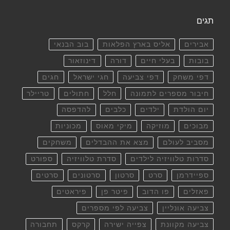
תגים
אבירים
אליס בארץ הפלאות
בוב הבנאי
בובות
בעלי חיים
דורה
דינוזאור
דפי משחק
דפי צביעה
חגי ישראל
חגים
חיבור מספרים לתמונה
חלל
חתולים
טריילר
יום הולדת
ילדים
כלבים
להדפסה
מבוכים
מוזיקה
מיקי מאוס
מכוניות
מסביב לעולם
מצא את ההבדלים
משחקים
סדרות טלוויזיה לילדים
סדרת טלוויזיה
ספורט
ספיידרמן
סרט
סרטון
סרטונים
סרטים
פאזלים
פו הדוב
פיטר פן
פיראטים
צביעה אונליין
צביעה לפי מספרים
צביעה מקוונת
צפייה ישירה
קרקס
תחבורה