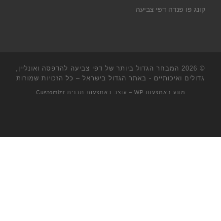
קונג פו פנדה דפי צביעה
© 2026
המבחר הגדול ביותר של דפי צביעה להדפסה ואונליין,
גדולים ואיכותיים - באתר הגדול בישראל
– כל הזכויות שמורות
מונע באמצעות
WP
– עוצב באמצעות
תבנית Customizr