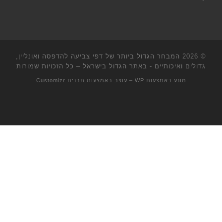
© 2026
המבחר הגדול ביותר של דפי צביעה להדפסה ואונליין,
גדולים ואיכותיים - באתר הגדול בישראל
– כל הזכויות שמורות
מונע באמצעות
WP
– עוצב באמצעות
תבנית Customizr