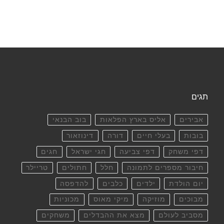
תגים
אבירים
אליס בארץ הפלאות
בוב הבנאי
בובות
בעלי חיים
דורה
דינוזאור
דפי משחק
דפי צביעה
חגי ישראל
חגים
חיבור מספרים לתמונה
חלל
חתולים
טריילר
יום הולדת
ילדים
כלבים
להדפסה
מבוכים
מוזיקה
מיקי מאוס
מכוניות
מסביב לעולם
מצא את ההבדלים
משחקים