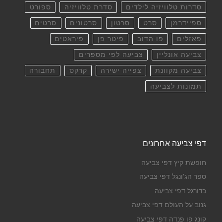
סדרות טלוויזיה לילדים
סדרת טלוויזיה
ספורט
ספיידרמן
סרט
סרטון
סרטונים
סרטים
פאזלים
פו הדוב
פיטר פן
פיראטים
צביעה אונליין
צביעה לפי מספרים
צביעה מקוונת
צפייה ישירה
קרקס
תחבורה
תמונות לצביעה
דפי צביעה אחרונים
חופשת קיץ דפי צביעה
ספר הג'ונגל דפי צביעה
כדורגל דפי צביעה
גנוב על העולם דפי צביעה
קונג פו פנדה דפי צביעה