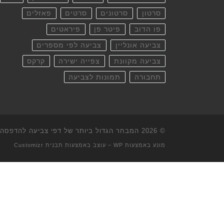
סרטון
סרטונים
סרטים
פאזלים
פו הדוב
פיטר פן
פיראטים
צביעה אונליין
צביעה לפי מספרים
צביעה מקוונת
צפייה ישירה
קרקס
תחבורה
תמונות לצביעה
© 2026
המבחר הגדול ביותר של דפי צביעה להדפסה וא
מונע באמצעות
WP
– עוצב באמצעות
תבנית Customizr