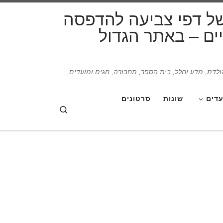
דלג לתוכן
של דפי צביעה להדפסה
תיים – באתר הגדול
הולדת, מדע וחלל, בית הספר, תחבורה, חגים ומועדים,
עדים
שונות
סרטונים
Search