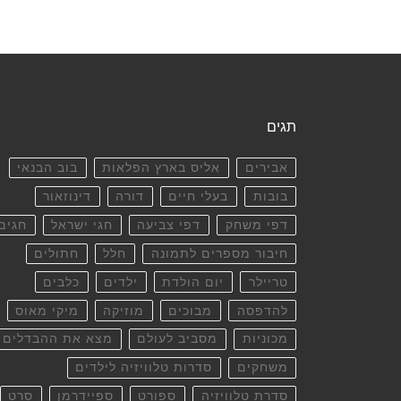
תגים
אבירים
אליס בארץ הפלאות
בוב הבנאי
בובות
בעלי חיים
דורה
דינוזאור
דפי משחק
דפי צביעה
חגי ישראל
חגים
חיבור מספרים לתמונה
חלל
חתולים
טריילר
יום הולדת
ילדים
כלבים
להדפסה
מבוכים
מוזיקה
מיקי מאוס
מכוניות
מסביב לעולם
מצא את ההבדלים
משחקים
סדרות טלוויזיה לילדים
סדרת טלוויזיה
ספורט
ספיידרמן
סרט