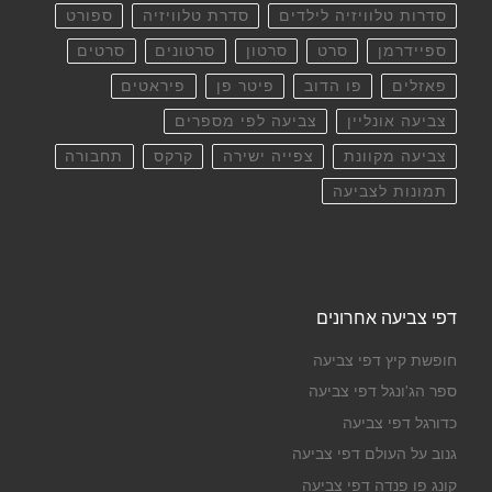
סדרות טלוויזיה לילדים
סדרת טלוויזיה
ספורט
ספיידרמן
סרט
סרטון
סרטונים
סרטים
פאזלים
פו הדוב
פיטר פן
פיראטים
צביעה אונליין
צביעה לפי מספרים
צביעה מקוונת
צפייה ישירה
קרקס
תחבורה
תמונות לצביעה
דפי צביעה אחרונים
חופשת קיץ דפי צביעה
ספר הג'ונגל דפי צביעה
כדורגל דפי צביעה
גנוב על העולם דפי צביעה
קונג פו פנדה דפי צביעה