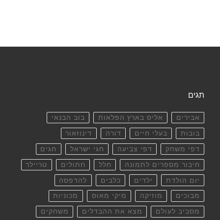
תגים
אבירים
אליס בארץ הפלאות
בוב הבנאי
בובות
בעלי חיים
דורה
דינוזאור
דפי משחק
דפי צביעה
חגי ישראל
חגים
חיבור מספרים לתמונה
חלל
חתולים
טריילר
יום הולדת
ילדים
כלבים
להדפסה
מבוכים
מוזיקה
מיקי מאוס
מכוניות
מסביב לעולם
מצא את ההבדלים
משחקים