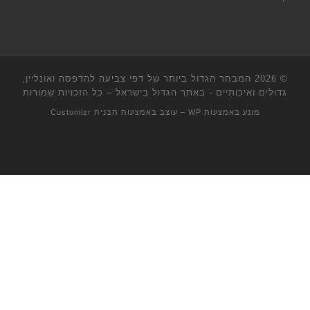
© 2026
המבחר הגדול ביותר של דפי צביעה להדפסה ואונליין,
גדולים ואיכותיים - באתר הגדול בישראל
– כל הזכויות שמורות
מונע באמצעות
WP
– עוצב באמצעות
תבנית Customizr