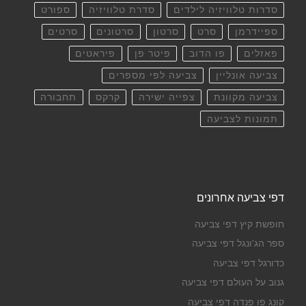
סדרות טלוויזיה לילדים
סדרת טלוויזיה
ספורט
ספיידרמן
סרט
סרטון
סרטונים
סרטים
פאזלים
פו הדוב
פיטר פן
פיראטים
צביעה אונליין
צביעה לפי מספרים
צביעה מקוונת
צפייה ישירה
קרקס
תחבורה
תמונות לצביעה
דפי צביעה אחרונים
חופשת קיץ דפי צביעה
ספר הג'ונגל דפי צביעה
כדורגל דפי צביעה
גנוב על העולם דפי צביעה
קונג פו פנדה דפי צביעה