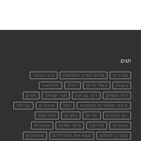
תגים
אבירים
אליס בארץ הפלאות
בוב הבנאי
בובות
בעלי חיים
דורה
דינוזאור
דפי משחק
דפי צביעה
חגי ישראל
חגים
חיבור מספרים לתמונה
חלל
חתולים
טריילר
יום הולדת
ילדים
כלבים
להדפסה
מבוכים
מוזיקה
מיקי מאוס
מכוניות
מסביב לעולם
מצא את ההבדלים
משחקים