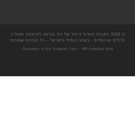
© 2026
המבחר הגדול ביותר של דפי צביעה להדפסה ואונליין,
גדולים ואיכותיים - באתר הגדול בישראל
– כל הזכויות שמורות
מונע באמצעות
WP
– עוצב באמצעות
תבנית Customizr