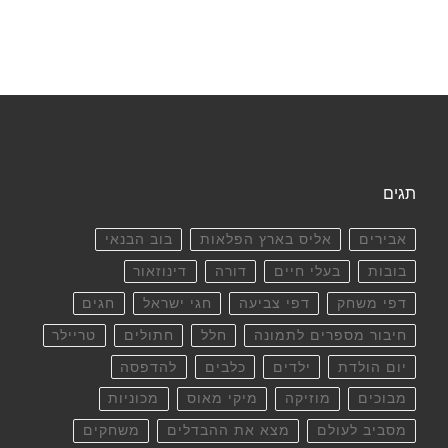
תגים
אבירים
אליס בארץ הפלאות
בוב הבנאי
בובות
בעלי חיים
דורה
דינוזאור
דפי משחק
דפי צביעה
חגי ישראל
חגים
חיבור מספרים לתמונה
חלל
חתולים
טריילר
יום הולדת
ילדים
כלבים
להדפסה
מבוכים
מוזיקה
מיקי מאוס
מכוניות
מסביב לעולם
מצא את ההבדלים
משחקים