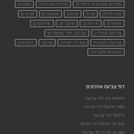
סדרות טלוויזיה לילדים
סדרת טלוויזיה
ספורט
ספיידרמן
סרט
סרטון
סרטונים
סרטים
פאזלים
פו הדוב
פיטר פן
פיראטים
צביעה אונליין
צביעה לפי מספרים
צביעה מקוונת
צפייה ישירה
קרקס
תחבורה
תמונות לצביעה
דפי צביעה אחרונים
חופשת קיץ דפי צביעה
ספר הג'ונגל דפי צביעה
כדורגל דפי צביעה
גנוב על העולם דפי צביעה
קונג פו פנדה דפי צביעה