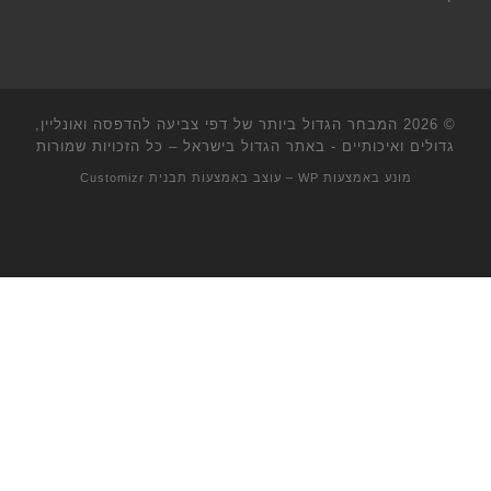
© 2026
המבחר הגדול ביותר של דפי צביעה להדפסה ואונליין,
גדולים ואיכותיים - באתר הגדול בישראל
– כל הזכויות שמורות
מונע באמצעות
WP
– עוצב באמצעות
תבנית Customizr