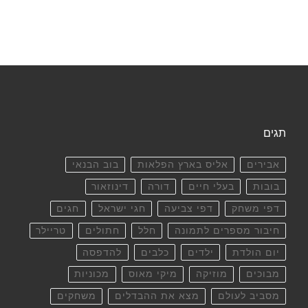
תגים
אבירים
אליס בארץ הפלאות
בוב הבנאי
בובות
בעלי חיים
דורה
דינוזאור
דפי משחק
דפי צביעה
חגי ישראל
חגים
חיבור מספרים לתמונה
חלל
חתולים
טריילר
יום הולדת
ילדים
כלבים
להדפסה
מבוכים
מוזיקה
מיקי מאוס
מכוניות
מסביב לעולם
מצא את ההבדלים
משחקים