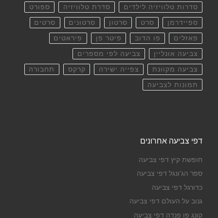
סדרות טלוויזיה לילדים
סדרת טלוויזיה
ספורט
ספיידרמן
סרט
סרטון
סרטונים
סרטים
פאזלים
פו הדוב
פיטר פן
פיראטים
צביעה אונליין
צביעה לפי מספרים
צביעה מקוונת
צפייה ישירה
קרקס
תחבורה
תמונות לצביעה
דפי צביעה אחרונים
חופשת קיץ דפי צביעה
ספר הג'ונגל דפי צביעה
כדורגל דפי צביעה
גנוב על העולם דפי צביעה
קונג פו פנדה דפי צביעה