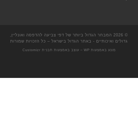
© 2026
המבחר הגדול ביותר של דפי צביעה להדפסה ואונליין,
גדולים ואיכותיים - באתר הגדול בישראל
– כל הזכויות שמורות
מונע באמצעות
WP
– עוצב באמצעות
תבנית Customizr