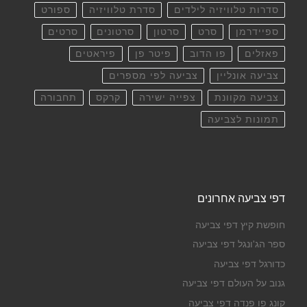
סדרות טלוויזיה לילדים
סדרת טלוויזיה
ספורט
ספיידרמן
סרט
סרטון
סרטונים
סרטים
פאזלים
פו הדוב
פיטר פן
פיראטים
צביעה אונליין
צביעה לפי מספרים
צביעה מקוונת
צפייה ישירה
קרקס
תחבורה
תמונות לצביעה
דפי צביעה אחרונים
חופשת קיץ דפי צביעה
ספר הג'ונגל דפי צביעה
כדורגל דפי צביעה
גנוב על העולם דפי צביעה
קונג פו פנדה דפי צביעה