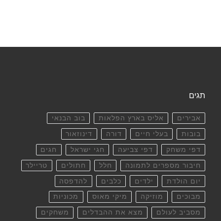
תגים
אבירים
אליס בארץ הפלאות
בוב הבנאי
בובות
בעלי חיים
דורה
דינוזאור
דפי משחק
דפי צביעה
חגי ישראל
חגים
חיבור מספרים לתמונה
חלל
חתולים
טריילר
יום הולדת
ילדים
כלבים
להדפסה
מבוכים
מוזיקה
מיקי מאוס
מכוניות
מסביב לעולם
מצא את ההבדלים
משחקים