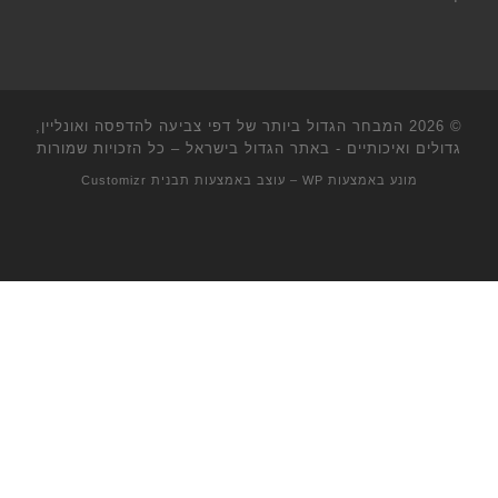
© 2026
המבחר הגדול ביותר של דפי צביעה להדפסה ואונליין,
גדולים ואיכותיים - באתר הגדול בישראל
– כל הזכויות שמורות
מונע באמצעות
WP
– עוצב באמצעות
תבנית Customizr