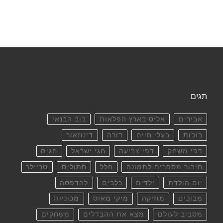
תגים
אבירים
אליס בארץ הפלאות
בוב הבנאי
בובות
בעלי חיים
דורה
דינוזאור
דפי משחק
דפי צביעה
חגי ישראל
חגים
חיבור מספרים לתמונה
חלל
חתולים
טריילר
יום הולדת
ילדים
כלבים
להדפסה
מבוכים
מוזיקה
מיקי מאוס
מכוניות
מסביב לעולם
מצא את ההבדלים
משחקים