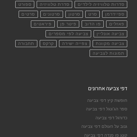
סדרות טלוויזיה לילדים
סדרת טלוויזיה
ספורט
ספיידרמן
סרט
סרטון
סרטונים
סרטים
פאזלים
פו הדוב
פיטר פן
פיראטים
צביעה אונליין
צביעה לפי מספרים
צביעה מקוונת
צפייה ישירה
קרקס
תחבורה
תמונות לצביעה
דפי צביעה אחרונים
חופשת קיץ דפי צביעה
ספר הג'ונגל דפי צביעה
כדורגל דפי צביעה
גנוב על העולם דפי צביעה
קונג פו פנדה דפי צביעה