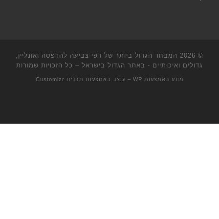
© 2026
המבחר הגדול ביותר של דפי צביעה להדפסה ואונליין,
גדולים ואיכותיים - באתר הגדול בישראל
– כל הזכויות שמורות
מונע באמצעות
WP
– עוצב באמצעות
תבנית Customizr