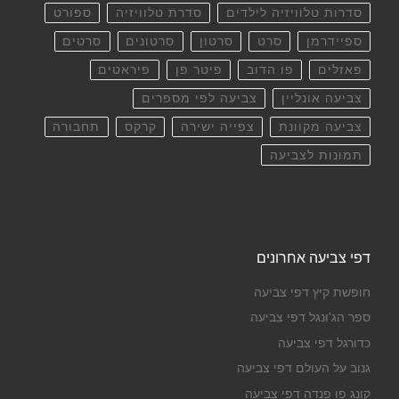
סדרות טלוויזיה לילדים
סדרת טלוויזיה
ספורט
ספיידרמן
סרט
סרטון
סרטונים
סרטים
פאזלים
פו הדוב
פיטר פן
פיראטים
צביעה אונליין
צביעה לפי מספרים
צביעה מקוונת
צפייה ישירה
קרקס
תחבורה
תמונות לצביעה
דפי צביעה אחרונים
חופשת קיץ דפי צביעה
ספר הג'ונגל דפי צביעה
כדורגל דפי צביעה
גנוב על העולם דפי צביעה
קונג פו פנדה דפי צביעה