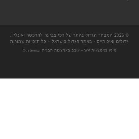
© 2026
המבחר הגדול ביותר של דפי צביעה להדפסה ואונליין,
גדולים ואיכותיים - באתר הגדול בישראל
– כל הזכויות שמורות
מונע באמצעות
WP
– עוצב באמצעות
תבנית Customizr