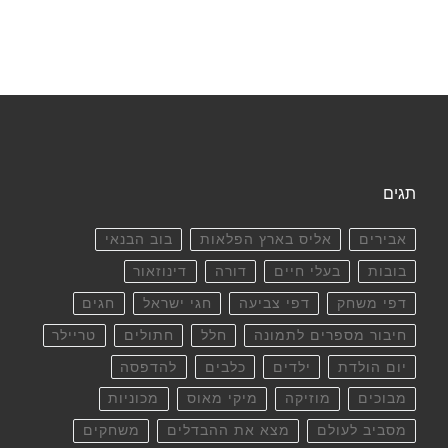
תגים
אבירים
אליס בארץ הפלאות
בוב הבנאי
בובות
בעלי חיים
דורה
דינוזאור
דפי משחק
דפי צביעה
חגי ישראל
חגים
חיבור מספרים לתמונה
חלל
חתולים
טריילר
יום הולדת
ילדים
כלבים
להדפסה
מבוכים
מוזיקה
מיקי מאוס
מכוניות
מסביב לעולם
מצא את ההבדלים
משחקים