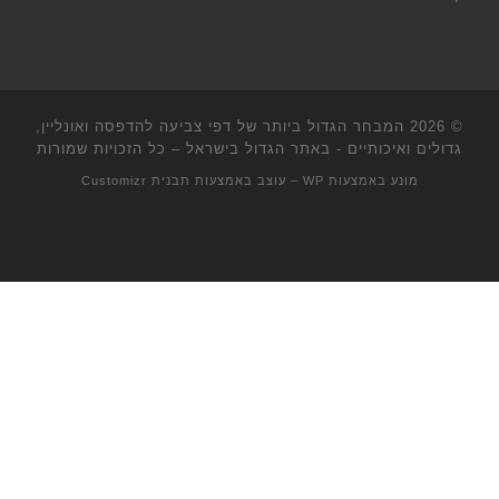
© 2026
המבחר הגדול ביותר של דפי צביעה להדפסה ואונליין,
גדולים ואיכותיים - באתר הגדול בישראל
– כל הזכויות שמורות
מונע באמצעות
WP
– עוצב באמצעות
תבנית Customizr