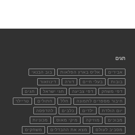
תגים
אבירים
אליס בארץ הפלאות
בוב הבנאי
בובות
בעלי חיים
דורה
דינוזאור
דפי משחק
דפי צביעה
חגי ישראל
חגים
חיבור מספרים לתמונה
חלל
חתולים
טריילר
יום הולדת
ילדים
כלבים
להדפסה
מבוכים
מוזיקה
מיקי מאוס
מכוניות
מסביב לעולם
מצא את ההבדלים
משחקים