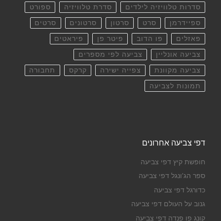
סדרות טלוויזיה לילדים
סדרת טלוויזיה
ספורט
ספיידרמן
סרט
סרטון
סרטונים
סרטים
פאזלים
פו הדוב
פיטר פן
פיראטים
צביעה אונליין
צביעה לפי מספרים
צביעה מקוונת
צפייה ישירה
קרקס
תחבורה
תמונות לצביעה
דפי צביעה אחרונים
חופשת קיץ דפי צביעה
ספר הג'ונגל דפי צביעה
כדורגל דפי צביעה
גנוב על העולם דפי צביעה
קונג פו פנדה דפי צביעה