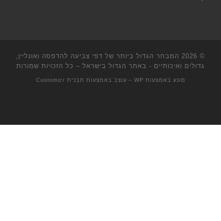
© 2026
המבחר הגדול ביותר של דפי צביעה להדפסה ואונליין,
גדולים ואיכותיים - באתר הגדול בישראל
– כל הזכויות שמורות
מונע באמצעות
WP
– עוצב באמצעות
תבנית Customizr