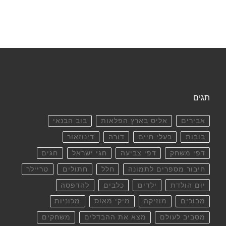
תגים
אבירים
אליס בארץ הפלאות
בוב הבנאי
בובות
בעלי חיים
דורה
דינוזאור
דפי משחק
דפי צביעה
חגי ישראל
חגים
חיבור מספרים לתמונה
חלל
חתולים
טריילר
יום הולדת
ילדים
כלבים
להדפסה
מבוכים
מוזיקה
מיקי מאוס
מכוניות
מסביב לעולם
מצא את ההבדלים
משחקים