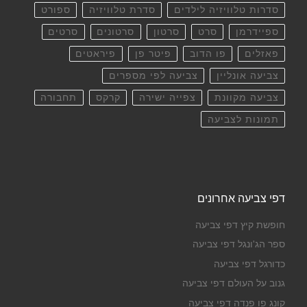
סדרות טלוויזיה לילדים
סדרת טלוויזיה
ספורט
ספיידרמן
סרט
סרטון
סרטונים
סרטים
פאזלים
פו הדוב
פיטר פן
פיראטים
צביעה אונליין
צביעה לפי מספרים
צביעה מקוונת
צפייה ישירה
קרקס
תחבורה
תמונות לצביעה
דפי צביעה אחרונים
חופשת קיץ דפי צביעה
ספר הג'ונגל דפי צביעה
כדורגל דפי צביעה
גנוב על העולם דפי צביעה
קונג פו פנדה דפי צביעה