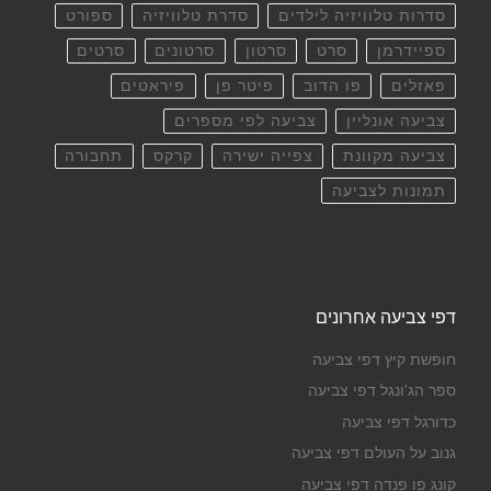
סדרות טלוויזיה לילדים
סדרת טלוויזיה
ספורט
ספיידרמן
סרט
סרטון
סרטונים
סרטים
פאזלים
פו הדוב
פיטר פן
פיראטים
צביעה אונליין
צביעה לפי מספרים
צביעה מקוונת
צפייה ישירה
קרקס
תחבורה
תמונות לצביעה
דפי צביעה אחרונים
חופשת קיץ דפי צביעה
ספר הג'ונגל דפי צביעה
כדורגל דפי צביעה
גנוב על העולם דפי צביעה
קונג פו פנדה דפי צביעה