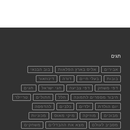
תגים
אבירים
אליס בארץ הפלאות
בוב הבנאי
בובות
בעלי חיים
דורה
דינוזאור
דפי משחק
דפי צביעה
חגי ישראל
חגים
חיבור מספרים לתמונה
חלל
חתולים
טריילר
יום הולדת
ילדים
כלבים
להדפסה
מבוכים
מוזיקה
מיקי מאוס
מכוניות
מסביב לעולם
מצא את ההבדלים
משחקים