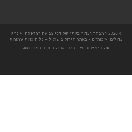
© 2026
המבחר הגדול ביותר של דפי צביעה להדפסה ואונליין,
גדולים ואיכותיים - באתר הגדול בישראל
– כל הזכויות שמורות
מונע באמצעות
WP
– עוצב באמצעות
תבנית Customizr