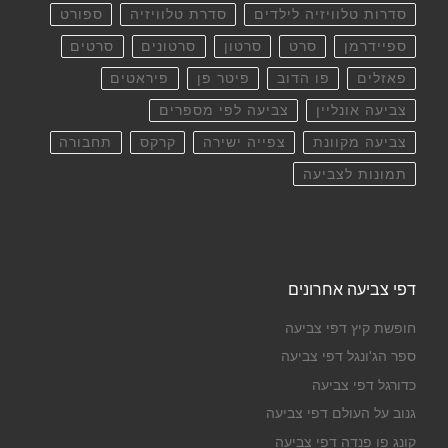
סדרות טלוויזיה לילדים
סדרת טלוויזיה
ספורט
ספיידרמן
סרט
סרטון
סרטונים
סרטים
פאזלים
פו הדוב
פיטר פן
פיראטים
צביעה אונליין
צביעה לפי מספרים
צביעה מקוונת
צפייה ישירה
קרקס
תחבורה
תמונות לצביעה
דפי צביעה אחרונים
חופשת קיץ דפי צביעה
ספר הג'ונגל דפי צביעה
כדורגל דפי צביעה
גנוב על העולם דפי צביעה
קונג פו פנדה דפי צביעה