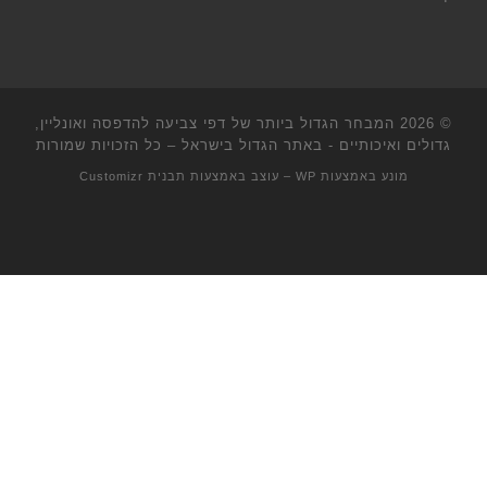
© 2026
המבחר הגדול ביותר של דפי צביעה להדפסה ואונליין,
גדולים ואיכותיים - באתר הגדול בישראל
– כל הזכויות שמורות
מונע באמצעות
WP
– עוצב באמצעות
תבנית Customizr