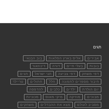
תגים
אבירים
אליס בארץ הפלאות
בוב הבנאי
בובות
בעלי חיים
דורה
דינוזאור
דפי משחק
דפי צביעה
חגי ישראל
חגים
חיבור מספרים לתמונה
חלל
חתולים
טריילר
יום הולדת
ילדים
כלבים
להדפסה
מבוכים
מוזיקה
מיקי מאוס
מכוניות
מסביב לעולם
מצא את ההבדלים
משחקים