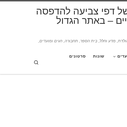
דלג לתוכן
של דפי צביעה להדפסה
תיים – באתר הגדול
הולדת, מדע וחלל, בית הספר, תחבורה, חגים ומועדים,
עדים
שונות
סרטונים
Search