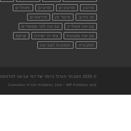
סרטון
סרטונים
סרטים
פאזלים
פו הדוב
פיטר פן
פיראטים
צביעה אונליין
צביעה לפי מספרים
צביעה מקוונת
צפייה ישירה
קרקס
תחבורה
תמונות לצביעה
© 2026
המבחר הגדול ביותר של דפי צביעה להדפסה וא
מונע באמצעות
WP
– עוצב באמצעות
תבנית Customizr