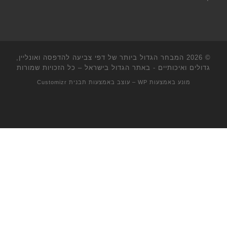
© 2026
המבחר הגדול ביותר של דפי צביעה להדפסה ואונליין,
גדולים ואיכותיים - באתר הגדול בישראל
– כל הזכויות שמורות
מונע באמצעות
WP
– עוצב באמצעות
תבנית Customizr