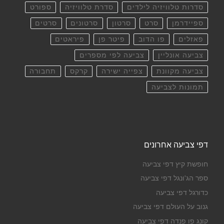
סדרות טלוויזיה לילדים
סדרת טלוויזיה
ספורט
ספיידרמן
סרט
סרטון
סרטונים
סרטים
פאזלים
פו הדוב
פיטר פן
פיראטים
צביעה אונליין
צביעה לפי מספרים
צביעה מקוונת
צפייה ישירה
קרקס
תחבורה
תמונות לצביעה
דפי צביעה אחרונים
חופשת קיץ דפי צביעה
ספר הג'ונגל דפי צביעה
כדורגל דפי צביעה
גנוב על העולם דפי צביעה
קונג פו פנדה דפי צביעה