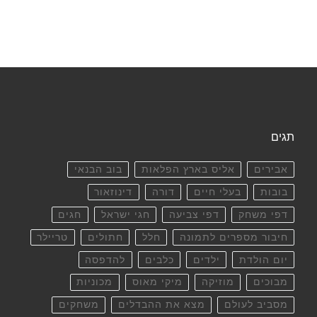
תגים
אבירים
אליס בארץ הפלאות
בוב הבנאי
בובות
בעלי חיים
דורה
דינוזאור
דפי משחק
דפי צביעה
חגי ישראל
חגים
חיבור מספרים לתמונה
חלל
חתולים
טריילר
יום הולדת
ילדים
כלבים
להדפסה
מבוכים
מוזיקה
מיקי מאוס
מכוניות
מסביב לעולם
מצא את ההבדלים
משחקים