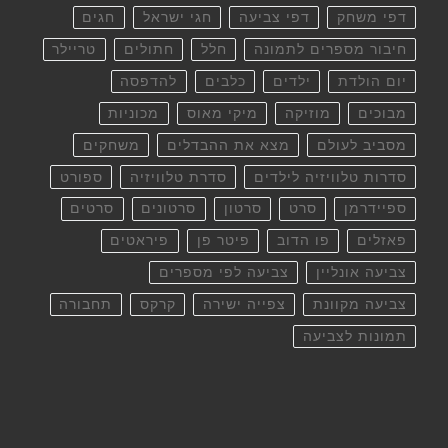
דפי משחק
דפי צביעה
חגי ישראל
חגים
חיבור מספרים לתמונה
חלל
חתולים
טריילר
יום הולדת
ילדים
כלבים
להדפסה
מבוכים
מוזיקה
מיקי מאוס
מכוניות
מסביב לעולם
מצא את ההבדלים
משחקים
סדרות טלוויזיה לילדים
סדרת טלוויזיה
ספורט
ספיידרמן
סרט
סרטון
סרטונים
סרטים
פאזלים
פו הדוב
פיטר פן
פיראטים
צביעה אונליין
צביעה לפי מספרים
צביעה מקוונת
צפייה ישירה
קרקס
תחבורה
תמונות לצביעה