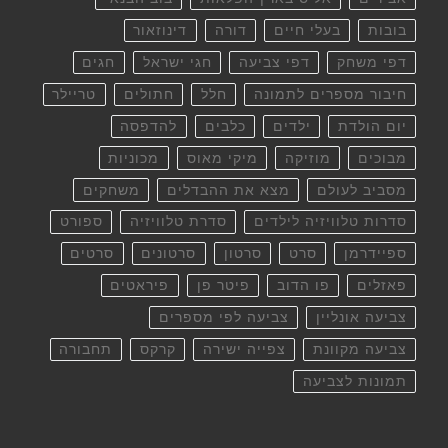
בובות
בעלי חיים
דורה
דינוזאור
דפי משחק
דפי צביעה
חגי ישראל
חגים
חיבור מספרים לתמונה
חלל
חתולים
טריילר
יום הולדת
ילדים
כלבים
להדפסה
מבוכים
מוזיקה
מיקי מאוס
מכוניות
מסביב לעולם
מצא את ההבדלים
משחקים
סדרות טלוויזיה לילדים
סדרת טלוויזיה
ספורט
ספיידרמן
סרט
סרטון
סרטונים
סרטים
פאזלים
פו הדוב
פיטר פן
פיראטים
צביעה אונליין
צביעה לפי מספרים
צביעה מקוונת
צפייה ישירה
קרקס
תחבורה
תמונות לצביעה