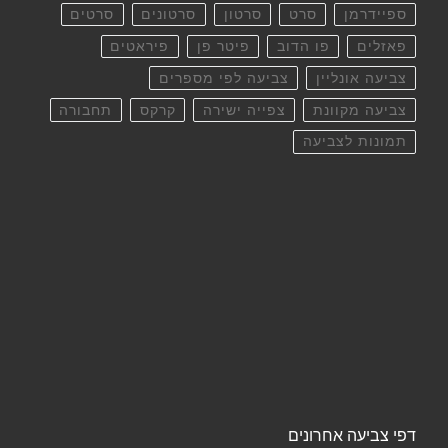
ספיידרמן
סרט
סרטון
סרטונים
סרטים
פאזלים
פו הדוב
פיטר פן
פיראטים
צביעה אונליין
צביעה לפי מספרים
צביעה מקוונת
צפייה ישירה
קרקס
תחבורה
תמונות לצביעה
דפי צביעה אחרונים