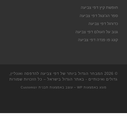
חופשת קיץ דפי צביעה
ספר הג'ונגל דפי צביעה
כדורגל דפי צביעה
גנוב על העולם דפי צביעה
קונג פו פנדה דפי צביעה
© 2026
המבחר הגדול ביותר של דפי צביעה להדפסה ואונליין,
גדולים ואיכותיים - באתר הגדול בישראל
– כל הזכויות שמורות
מונע באמצעות
WP
– עוצב באמצעות
תבנית Customizr