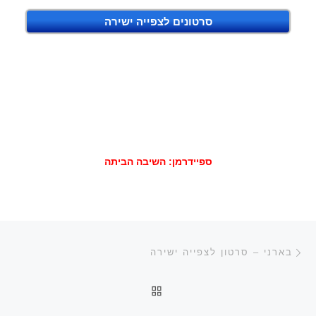
סרטונים לצפייה ישירה
ספיידרמן: השיבה הביתה
ניווט בפוסטים
הפוסט הקודם
בארני – סרטון לצפייה ישירה
חזרה לרשימת הפוסטים