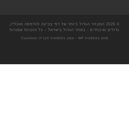
© 2026
המבחר הגדול ביותר של דפי צביעה להדפסה ואונליין,
גדולים ואיכותיים - באתר הגדול בישראל
– כל הזכויות שמורות
מונע באמצעות
WP
– עוצב באמצעות
תבנית Customizr