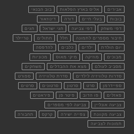
אבירים
אליס בארץ הפלאות
בוב הבנאי
בובות
בעלי חיים
דורה
דינוזאור
דפי משחק
דפי צביעה
חגי ישראל
חגים
חיבור מספרים לתמונה
חלל
חתולים
טריילר
יום הולדת
ילדים
כלבים
להדפסה
מבוכים
מוזיקה
מיקי מאוס
מכוניות
מסביב לעולם
מצא את ההבדלים
משחקים
סדרות טלוויזיה לילדים
סדרת טלוויזיה
ספורט
ספיידרמן
סרט
סרטון
סרטונים
סרטים
פאזלים
פו הדוב
פיטר פן
פיראטים
צביעה אונליין
צביעה לפי מספרים
צביעה מקוונת
צפייה ישירה
קרקס
תחבורה
תמונות לצביעה