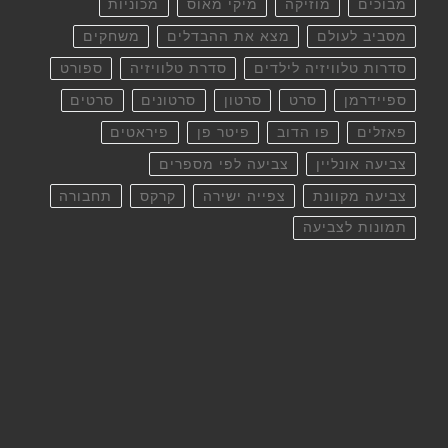
מבוכים
מוזיקה
מיקי מאוס
מכוניות
מסביב לעולם
מצא את ההבדלים
משחקים
סדרות טלוויזיה לילדים
סדרת טלוויזיה
ספורט
ספיידרמן
סרט
סרטון
סרטונים
סרטים
פאזלים
פו הדוב
פיטר פן
פיראטים
צביעה אונליין
צביעה לפי מספרים
צביעה מקוונת
צפייה ישירה
קרקס
תחבורה
תמונות לצביעה