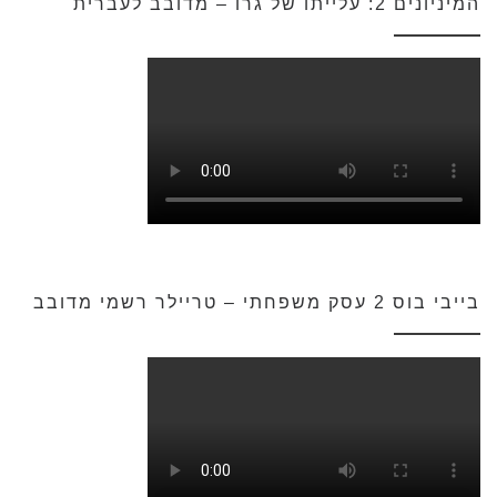
המיניונים 2: עלייתו של גרו – מדובב לעברית
בייבי בוס 2 עסק משפחתי – טריילר רשמי מדובב