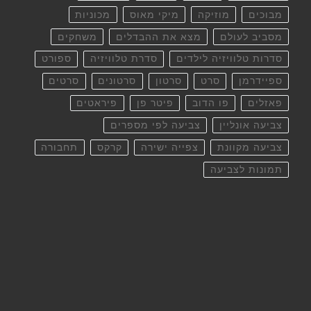
מבוכים
מוזיקה
מיקי מאוס
מכוניות
מסביב לעולם
מצא את ההבדלים
משחקים
סדרות טלוויזיה לילדים
סדרת טלוויזיה
ספורט
ספיידרמן
סרט
סרטון
סרטונים
סרטים
פאזלים
פו הדוב
פיטר פן
פיראטים
צביעה אונליין
צביעה לפי מספרים
צביעה מקוונת
צפייה ישירה
קרקס
תחבורה
תמונות לצביעה