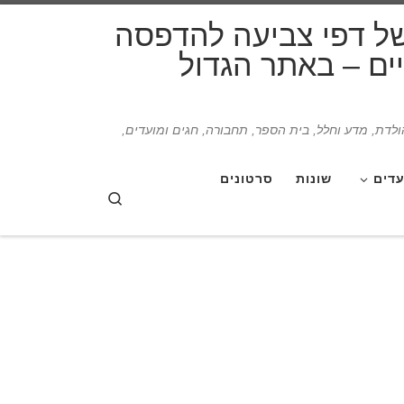
דלג לתוכן
של דפי צביעה להדפסה
תיים – באתר הגדול
הולדת, מדע וחלל, בית הספר, תחבורה, חגים ומועדים,
עדים
שונות
סרטונים
Search