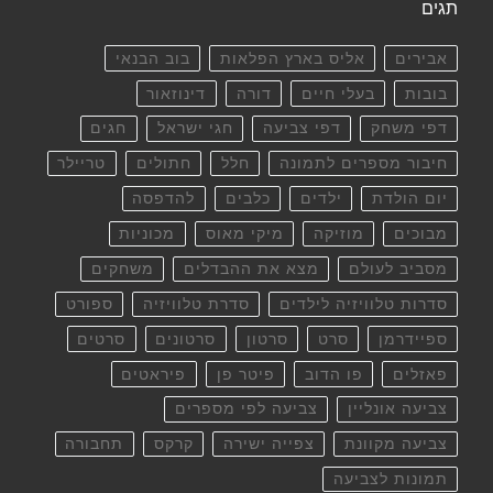
תגים
אבירים
אליס בארץ הפלאות
בוב הבנאי
בובות
בעלי חיים
דורה
דינוזאור
דפי משחק
דפי צביעה
חגי ישראל
חגים
חיבור מספרים לתמונה
חלל
חתולים
טריילר
יום הולדת
ילדים
כלבים
להדפסה
מבוכים
מוזיקה
מיקי מאוס
מכוניות
מסביב לעולם
מצא את ההבדלים
משחקים
סדרות טלוויזיה לילדים
סדרת טלוויזיה
ספורט
ספיידרמן
סרט
סרטון
סרטונים
סרטים
פאזלים
פו הדוב
פיטר פן
פיראטים
צביעה אונליין
צביעה לפי מספרים
צביעה מקוונת
צפייה ישירה
קרקס
תחבורה
תמונות לצביעה