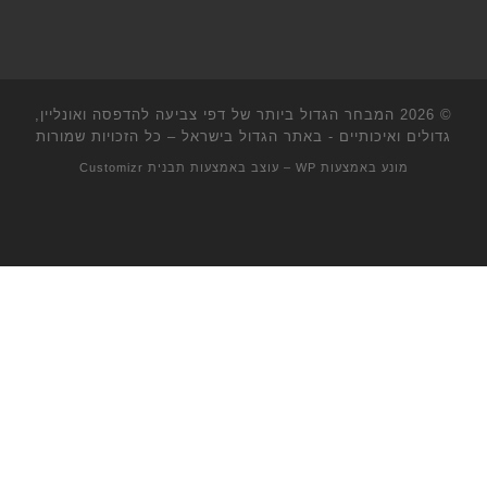
© 2026
המבחר הגדול ביותר של דפי צביעה להדפסה ואונליין,
גדולים ואיכותיים - באתר הגדול בישראל
– כל הזכויות שמורות
מונע באמצעות
WP
– עוצב באמצעות
תבנית Customizr