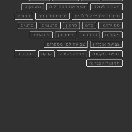
מסביב לעולם
מצא את ההבדלים
משחקים
סדרות טלוויזיה לילדים
סדרת טלוויזיה
ספורט
ספיידרמן
סרט
סרטון
סרטונים
סרטים
פאזלים
פו הדוב
פיטר פן
פיראטים
צביעה אונליין
צביעה לפי מספרים
צביעה מקוונת
צפייה ישירה
קרקס
תחבורה
תמונות לצביעה