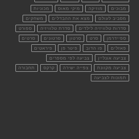
מבוכים
מוזיקה
מיקי מאוס
מכוניות
מסביב לעולם
מצא את ההבדלים
משחקים
סדרות טלוויזיה לילדים
סדרת טלוויזיה
ספורט
ספיידרמן
סרט
סרטון
סרטונים
סרטים
פאזלים
פו הדוב
פיטר פן
פיראטים
צביעה אונליין
צביעה לפי מספרים
צביעה מקוונת
צפייה ישירה
קרקס
תחבורה
תמונות לצביעה