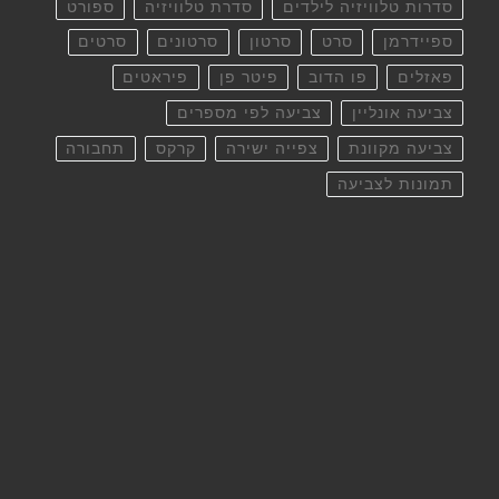
סדרות טלוויזיה לילדים
סדרת טלוויזיה
ספורט
ספיידרמן
סרט
סרטון
סרטונים
סרטים
פאזלים
פו הדוב
פיטר פן
פיראטים
צביעה אונליין
צביעה לפי מספרים
צביעה מקוונת
צפייה ישירה
קרקס
תחבורה
תמונות לצביעה