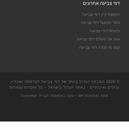
דפי צביעה אחרונים
חופשת קיץ דפי צביעה
ספר הג'ונגל דפי צביעה
כדורגל דפי צביעה
גנוב על העולם דפי צביעה
קונג פו פנדה דפי צביעה
© 2026
המבחר הגדול ביותר של דפי צביעה להדפסה ואונליין,
גדולים ואיכותיים - באתר הגדול בישראל
– כל הזכויות שמורות
מונע באמצעות
WP
– עוצב באמצעות
תבנית Customizr