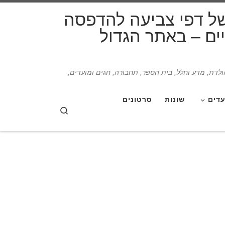
דלג לתוכן
של דפי צביעה להדפסה
תיים – באתר הגדול
הולדת, מדע וחלל, בית הספר, תחבורה, חגים ומועדים,
עדים
שונות
סרטונים
Search