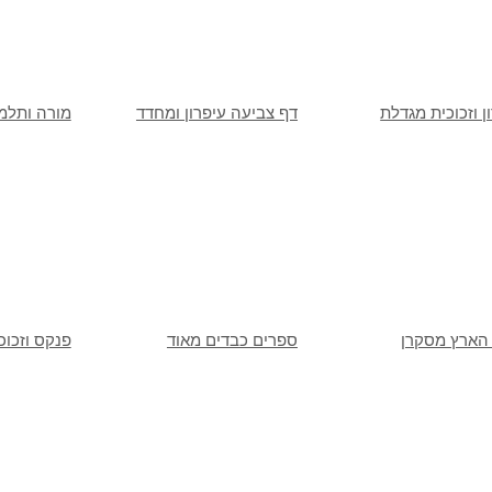
ן וזכוכית מגדלת
דף צביעה עיפרון ומחדד
מורה ותלמי
 הארץ מסקרן
ספרים כבדים מאוד
פנקס וזכוכ