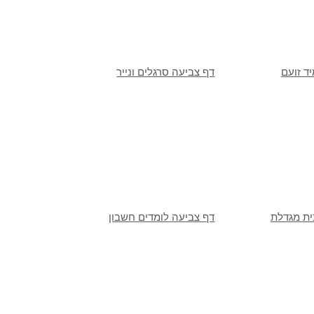
ד זועם
דף צביעה סרגלים ונייר
ית מגדלת
דף צביעה לומדים חשבון