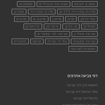
מסביב לעולם
מצא את ההבדלים
משחקים
סדרות טלוויזיה לילדים
סדרת טלוויזיה
ספורט
ספיידרמן
סרט
סרטון
סרטונים
סרטים
פאזלים
פו הדוב
פיטר פן
פיראטים
צביעה אונליין
צביעה לפי מספרים
צביעה מקוונת
צפייה ישירה
קרקס
תחבורה
תמונות לצביעה
דפי צביעה אחרונים
חופשת קיץ דפי צביעה
ספר הג'ונגל דפי צביעה
כדורגל דפי צביעה