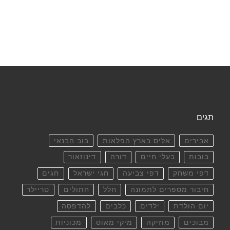
תגים
אבירים
אליס בארץ הפלאות
בוב הבנאי
בובות
בעלי חיים
דורה
דינוזאור
דפי משחק
דפי צביעה
חגי ישראל
חגים
חיבור מספרים לתמונה
חלל
חתולים
טריילר
יום הולדת
ילדים
כלבים
להדפסה
מבוכים
מוזיקה
מיקי מאוס
מכוניות