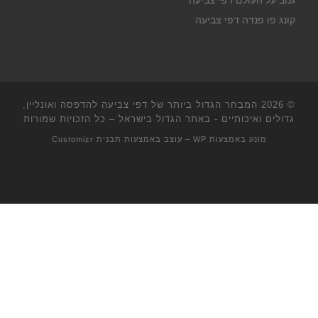
גנוב על העולם דפי צביעה
קונג פו פנדה דפי צביעה
© 2026
המבחר הגדול ביותר של דפי צביעה להדפסה ואונליין,
גדולים ואיכותיים - באתר הגדול בישראל
– כל הזכויות שמורות
מונע באמצעות
WP
– עוצב באמצעות
תבנית Customizr