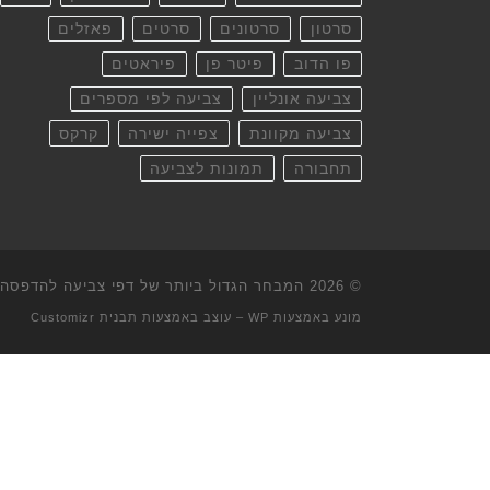
סרטון
סרטונים
סרטים
פאזלים
פו הדוב
פיטר פן
פיראטים
צביעה אונליין
צביעה לפי מספרים
צביעה מקוונת
צפייה ישירה
קרקס
תחבורה
תמונות לצביעה
© 2026
המבחר הגדול ביותר של דפי צביעה להדפסה וא
מונע באמצעות
WP
– עוצב באמצעות
תבנית Customizr