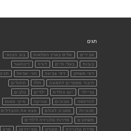
תגים
אבירים
אליס בארץ הפלאות
בוב הבנאי
בובות
בעלי חיים
דורה
דינוזאור
דפי משחק
דפי צביעה
חגי ישראל
חגים
חיבור מספרים לתמונה
חלל
חתולים
טריילר
יום הולדת
ילדים
כלבים
להדפסה
מבוכים
מוזיקה
מיקי מאוס
מכוניות
מסביב לעולם
מצא את ההבדלים
משחקים
סדרות טלוויזיה לילדים
סדרת טלוויזיה
ספורט
ספיידרמן
סרט