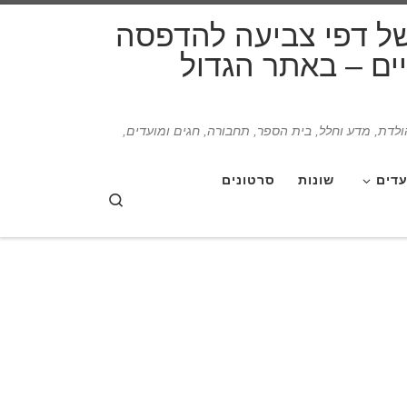
דלג לתוכן
של דפי צביעה להדפסה
תיים – באתר הגדול
הולדת, מדע וחלל, בית הספר, תחבורה, חגים ומועדים,
עדים
שונות
סרטונים
Search